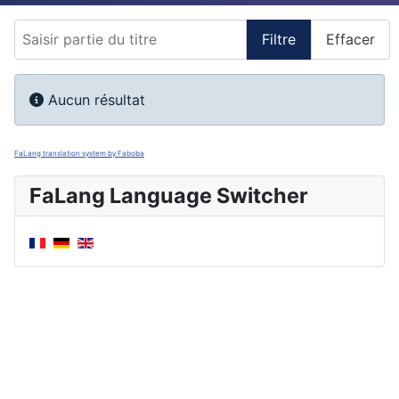
Saisir partie du titre
Filtre
Effacer
Afficher #
Info
Aucun résultat
FaLang translation system by Faboba
FaLang Language Switcher