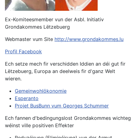
Ex-Komiteesmember vun der Asbl. Initiativ
Grondakommes Lëtzebuerg
Webmaster vum Site
http://www.grondakommes.lu
Profil Facebook
Ech setze mech fir verschidden Iddien an déi gut fir
Lëtzebuerg, Europa an deelweis fir d'ganz Welt
wieren.
Gemeinwohlökonomie
Esperanto
Projet BusBunn vum Georges Schummer
Ech fannen d'bedingungslost Grondakommes wichteg
wéinst ville positiven Effekter
Reduzéirung (Eliminéirung) vun der Armut